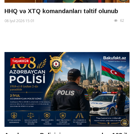
HHQ və XTQ komandanları təltif olunub
62
08 İyul 2026 15:01
TƏŞƏKKÜR