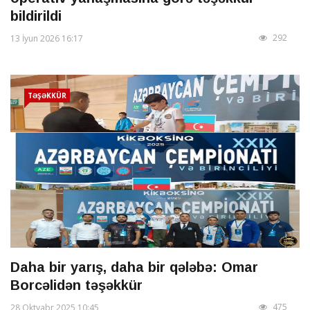
bildirildi
292
13 İyun 2026 16:17
TƏŞƏKKÜR
Daha bir yarış, daha bir qələbə: Omar
Borcəlidən təşəkkür
475
28 Oktyabr 2025 10:45