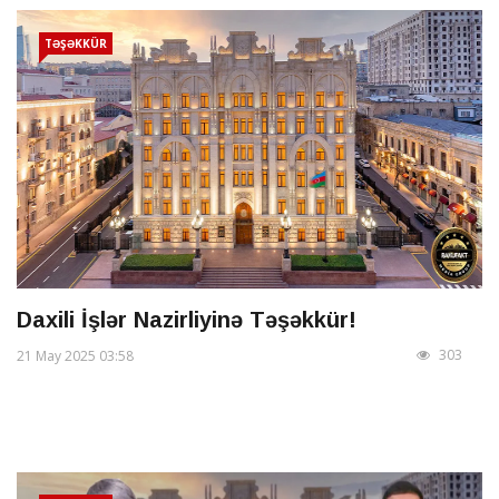
TƏŞƏKKÜR
Daxili İşlər Nazirliyinə Təşəkkür!
303
21 May 2025 03:58