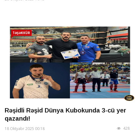
TƏŞƏKKÜR
Rəşidli Rəşid Dünya Kubokunda 3-cü yer
qazandı!
428
18 Oktyabr 2025 00:18