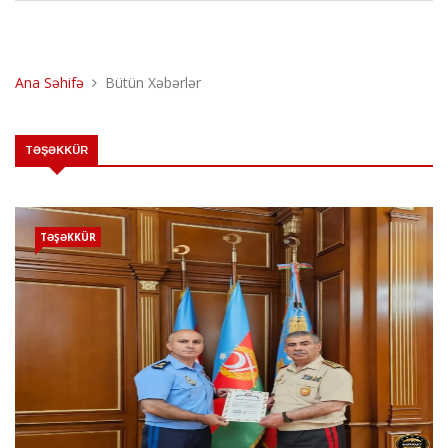
Ana Səhifə
Bütün Xəbərlər
TƏŞƏKKÜR
TƏŞƏKKÜR