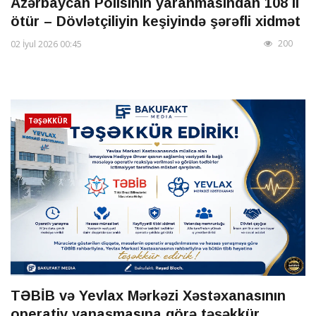
Azərbaycan Polisinin yaranmasından 108 il
ötür – Dövlətçiliyin keşiyində şərəfli xidmət
200
02 İyul 2026 00:45
TƏŞƏKKÜR
TƏBİB və Yevlax Mərkəzi Xəstəxanasının
operativ yanaşmasına görə təşəkkür