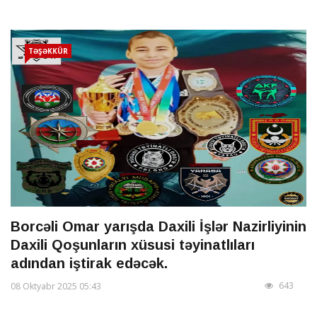
TƏŞƏKKÜR
Borcəli Omar yarışda Daxili İşlər Nazirliyinin
Daxili Qoşunların xüsusi təyinatlıları
adından iştirak edəcək.
643
08 Oktyabr 2025 05:43