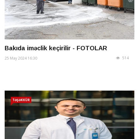
Bakıda iməclik keçirilir - FOTOLAR
514
25 May 2024 16:30
TƏŞƏKKÜR