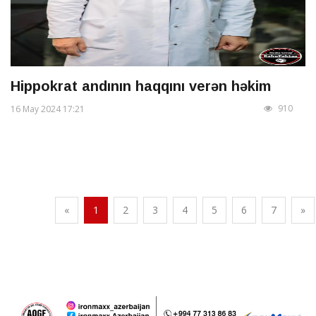
Hippokrat andının haqqını verən həkim
910
16 May 2024 17:21
«
1
2
3
4
5
6
7
»