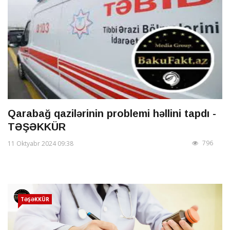
Qarabağ qazilərinin problemi həllini tapdı -
TƏŞƏKKÜR
796
11 Oktyabr 2024 09:38
TƏŞƏKKÜR