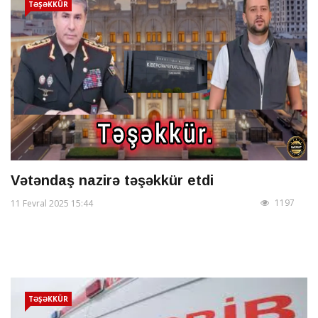
TƏŞƏKKÜR
Vətəndaş nazirə təşəkkür etdi
1197
11 Fevral 2025 15:44
TƏŞƏKKÜR