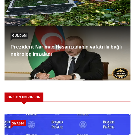
GÜNDƏM
Prezident Nəriman Həsənzadənin vəfatı ilə bağlı
nekroloq imzaladı
ƏN SON XƏBƏRLƏR
SİYASƏT