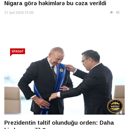
Nigara görə həkimlərə bu cəza verildi
48
31 İyul 2026 15:09
SİYASƏT
Prezidentin təltif olunduğu orden: Daha