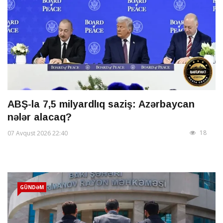
ABŞ-la 7,5 milyardlıq saziş: Azərbaycan
nələr alacaq?
18
07 Avqust 2026 22:40
GÜNDƏM