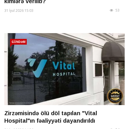
kimlərə verilib?
53
31 İyul 2026 15:03
GÜNDƏM
Zirzəmisində ölü döl tapılan "Vital
Hospital"ın fəaliyyəti dayandırıldı