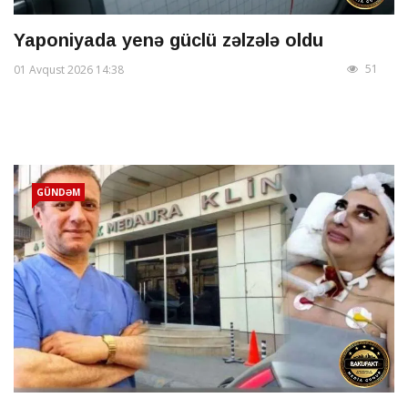
Yaponiyada yenə güclü zəlzələ oldu
51
01 Avqust 2026 14:38
GÜNDƏM