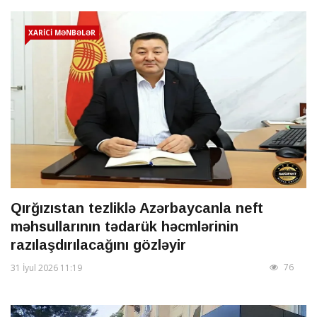
XARİCİ MƏNBƏLƏR
Qırğızıstan tezliklə Azərbaycanla neft
məhsullarının tədarük həcmlərinin
razılaşdırılacağını gözləyir
76
31 İyul 2026 11:19