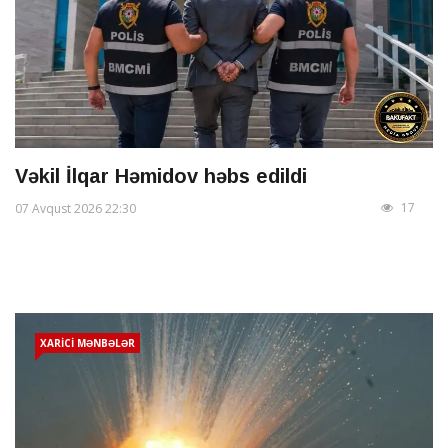
Vəkil İlqar Həmidov həbs edildi
17
07 Avqust 2026 22:30
XARİCİ MƏNBƏLƏR