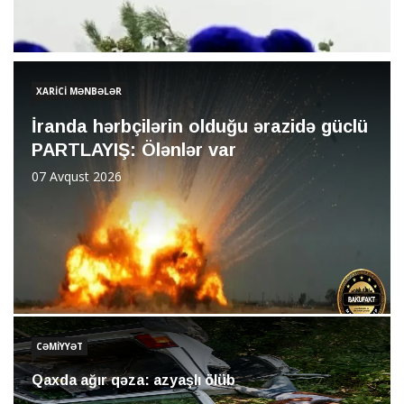
XARİCİ MƏNBƏLƏR
İranda hərbçilərin olduğu ərazidə güclü
PARTLAYIŞ: Ölənlər var
07 Avqust 2026
CƏMİYYƏT
Qaxda ağır qəza: azyaşlı ölüb