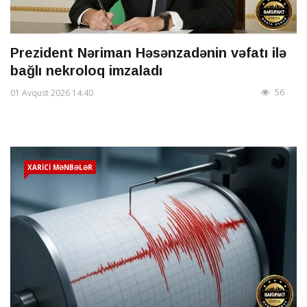
Prezident Nəriman Həsənzadənin vəfatı ilə
bağlı nekroloq imzaladı
56
01 Avqust 2026 14:40
XARİCİ MƏNBƏLƏR