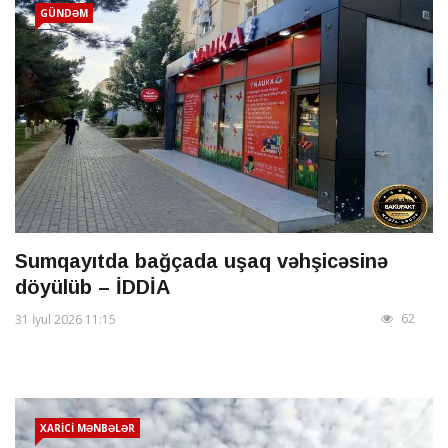
GÜNDƏM
Sumqayıtda bağçada uşaq vəhşicəsinə
döyülüb – İDDİA
62
31 İyul 2026 11:15
XARİCİ MƏNBƏLƏR