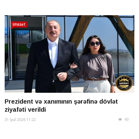
SİYASƏT
Prezident və xanımının şərəfinə dövlət
ziyafəti verildi
43
31 İyul 2026 11:22