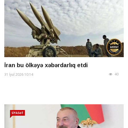
İran bu ölkəyə xəbərdarlıq etdi
40
31 İyul 2026 10:14
SİYASƏT