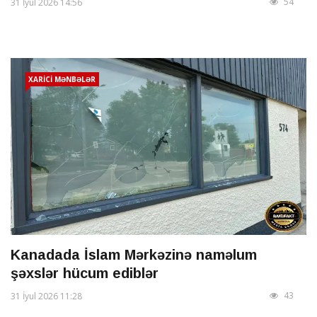
54
31 İyul 2026 14:56
XARİCİ MƏNBƏLƏR
Kanadada İslam Mərkəzinə naməlum
şəxslər hücum ediblər
43
31 İyul 2026 11:28