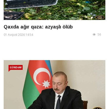
Qaxda ağır qəza: azyaşlı ölüb
56
01 Avqust 2026 14:54
GÜNDƏM