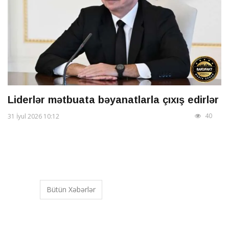
Liderlər mətbuata bəyanatlarla çıxış edirlər
40
31 İyul 2026 10:12
Bütün Xəbərlər