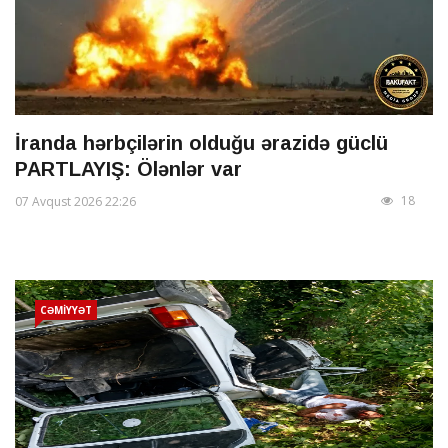
İranda hərbçilərin olduğu ərazidə güclü
PARTLAYIŞ: Ölənlər var
18
07 Avqust 2026 22:26
CƏMİYYƏT