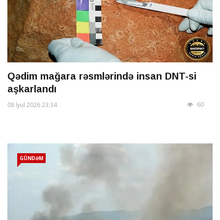
Qədim mağara rəsmlərində insan DNT-si
aşkarlandı
60
08 İyul 2026 23:34
GÜNDƏM