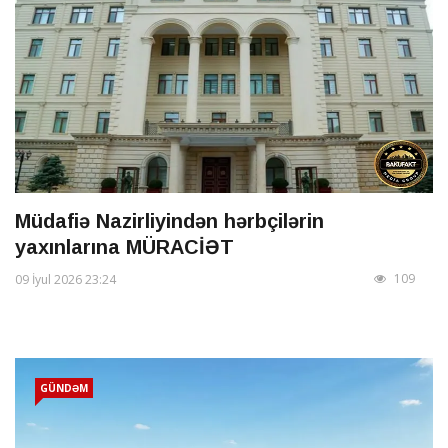
Müdafiə Nazirliyindən hərbçilərin
yaxınlarına MÜRACİƏT
109
09 İyul 2026 23:24
GÜNDƏM