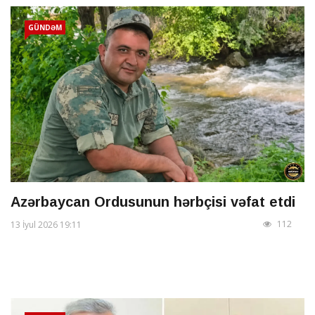
GÜNDƏM
Azərbaycan Ordusunun hərbçisi vəfat etdi
112
13 İyul 2026 19:11