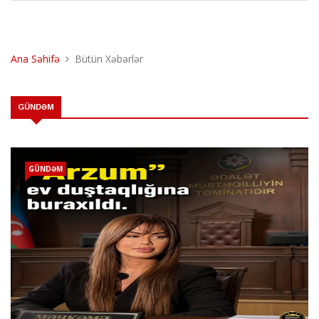
Ana Səhifə
Bütün Xəbərlər
GÜNDƏM
GÜNDƏM