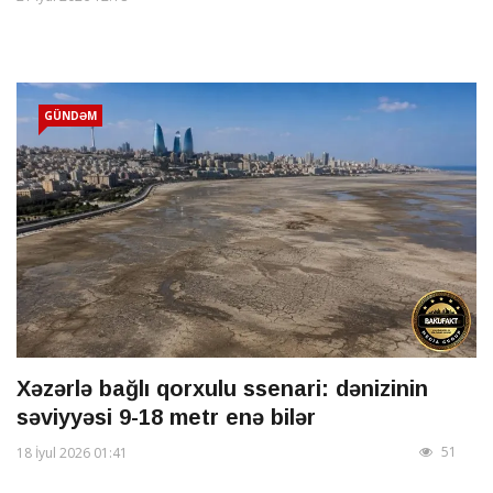
GÜNDƏM
Xəzərlə bağlı qorxulu ssenari: dənizinin
səviyyəsi 9-18 metr enə bilər
51
18 İyul 2026 01:41