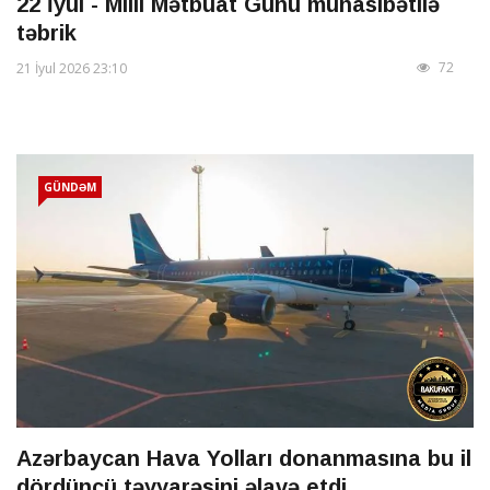
22 İyul - Milli Mətbuat Günü münasibətilə
təbrik
72
21 İyul 2026 23:10
GÜNDƏM
Azərbaycan Hava Yolları donanmasına bu il
dördüncü təyyarəsini əlavə etdi