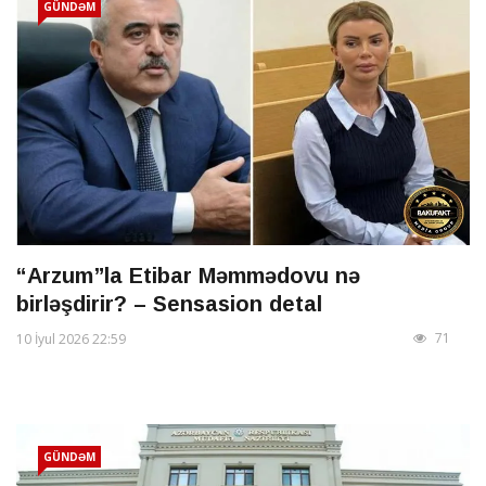
GÜNDƏM
“Arzum”la Etibar Məmmədovu nə
birləşdirir? – Sensasion detal
71
10 İyul 2026 22:59
GÜNDƏM