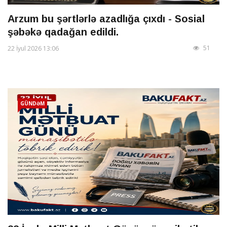
Arzum bu şərtlərlə azadlığa çıxdı - Sosial
şəbəkə qadağan edildi.
51
22 İyul 2026 13:06
GÜNDƏM