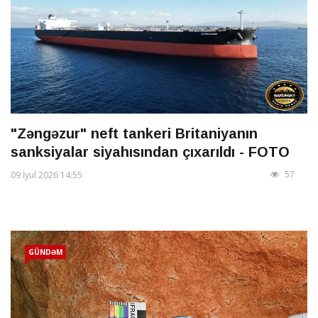
"Zəngəzur" neft tankeri Britaniyanın
sanksiyalar siyahısından çıxarıldı - FOTO
57
09 İyul 2026 14:55
GÜNDƏM