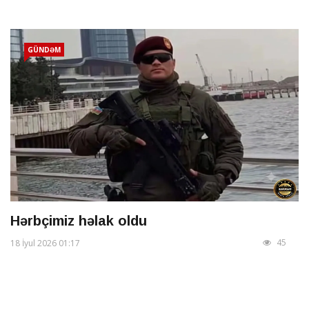
GÜNDƏM
Hərbçimiz həlak oldu
45
18 İyul 2026 01:17