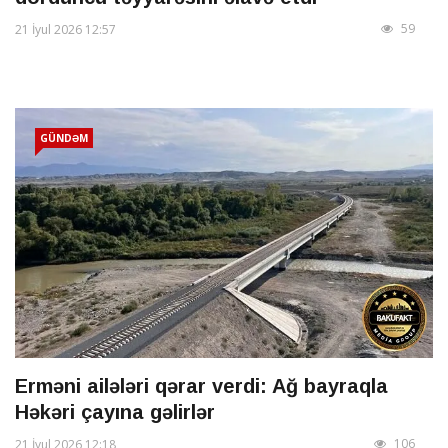
59
21 İyul 2026 12:57
GÜNDƏM
Erməni ailələri qərar verdi: Ağ bayraqla
Həkəri çayına gəlirlər
106
21 İyul 2026 12:18