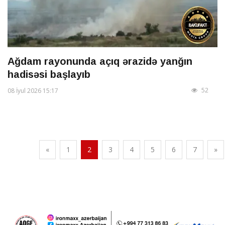
Ağdam rayonunda açıq ərazidə yanğın
hadisəsi başlayıb
52
08 İyul 2026 15:17
«
1
2
3
4
5
6
7
»