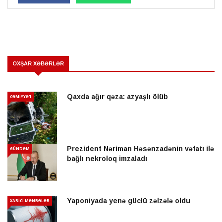
OXŞAR XƏBƏRLƏR
Qaxda ağır qəza: azyaşlı ölüb
CƏMİYYƏT
Prezident Nəriman Həsənzadənin vəfatı ilə
GÜNDƏM
bağlı nekroloq imzaladı
Yaponiyada yenə güclü zəlzələ oldu
XARİCİ MƏNBƏLƏR