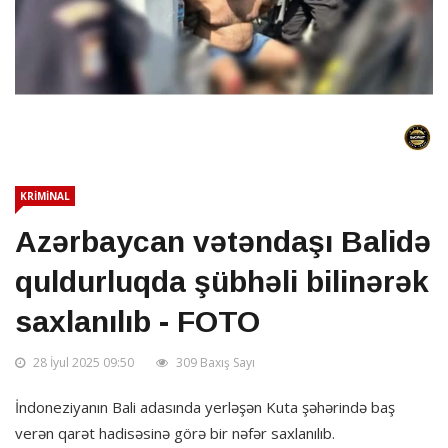
KRİMİNAL
Azərbaycan vətəndaşı Balidə
quldurluqda şübhəli bilinərək
saxlanılıb - FOTO
28 İyul 2025 09:50
309 Baxış Sayı
İndoneziyanın Bali adasında yerləşən Kuta şəhərində baş
verən qarət hadisəsinə görə bir nəfər saxlanılıb.