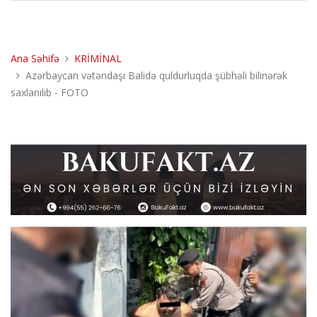
Ana Səhifə
KRİMİNAL
Azərbaycan vətəndaşı Balidə quldurluqda şübhəli bilinərək
saxlanılıb - FOTO