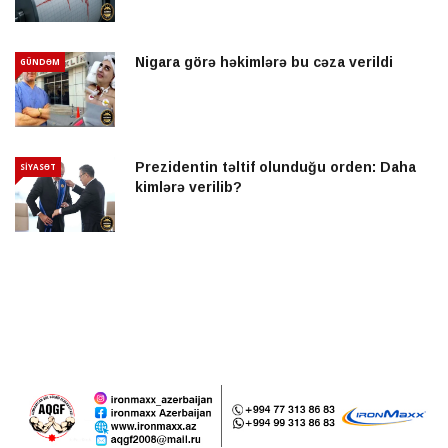
Nigara görə həkimlərə bu cəza verildi
GÜNDƏM
Prezidentin təltif olunduğu orden: Daha
SİYASƏT
kimlərə verilib?