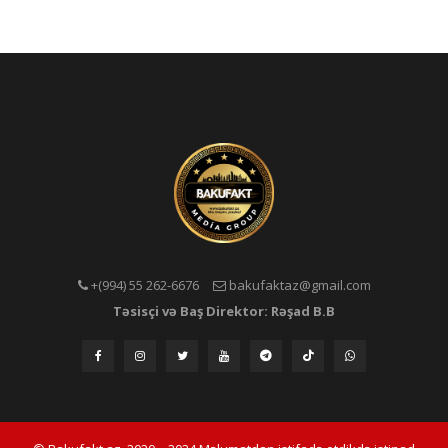
+(994) 55 262-6676
bakufaktaz@gmail.com
Təsisçi və Baş Direktor: Rəşad B.B