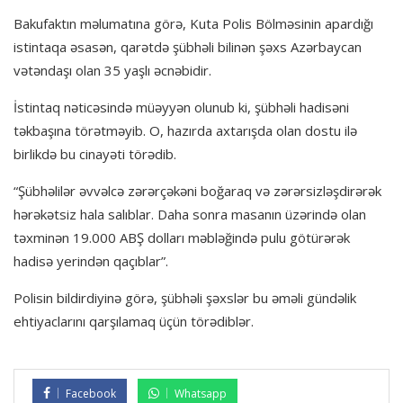
Bakufaktın məlumatına görə, Kuta Polis Bölməsinin apardığı
istintaqa əsasən, qarətdə şübhəli bilinən şəxs Azərbaycan
vətəndaşı olan 35 yaşlı əcnəbidir.
İstintaq nəticəsində müəyyən olunub ki, şübhəli hadisəni
təkbaşına törətməyib. O, hazırda axtarışda olan dostu ilə
birlikdə bu cinayəti törədib.
“Şübhəlilər əvvəlcə zərərçəkəni boğaraq və zərərsizləşdirərək
hərəkətsiz hala salıblar. Daha sonra masanın üzərində olan
təxminən 19.000 ABŞ dolları məbləğində pulu götürərək
hadisə yerindən qaçıblar”.
Polisin bildirdiyinə görə, şübhəli şəxslər bu əməli gündəlik
ehtiyaclarını qarşılamaq üçün törədiblər.
Facebook
Whatsapp