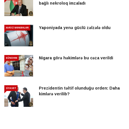
bağlı nekroloq imzaladı
Yaponiyada yenə güclü zəlzələ oldu
XARİCİ MƏNBƏLƏR
Nigara görə həkimlərə bu cəza verildi
GÜNDƏM
Prezidentin təltif olunduğu orden: Daha
SİYASƏT
kimlərə verilib?