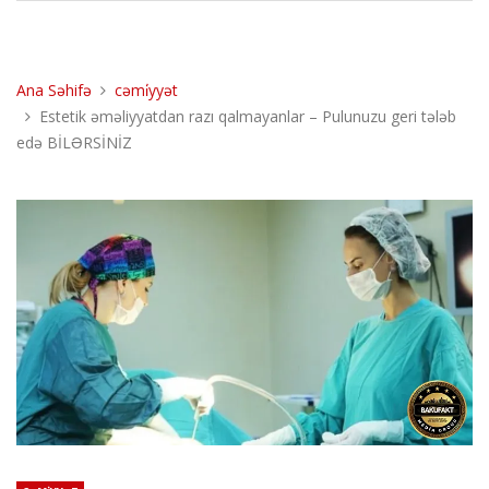
Ana Səhifə
cəmi̇yyət
Estetik əməliyyatdan razı qalmayanlar – Pulunuzu geri tələb
edə BİLƏRSİNİZ