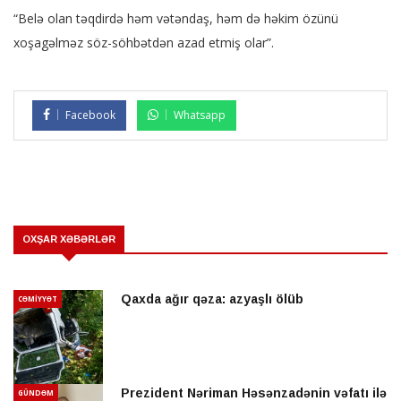
“Belə olan təqdirdə həm vətəndaş, həm də həkim özünü
xoşagəlməz söz-söhbətdən azad etmiş olar”.
Facebook
Whatsapp
OXŞAR XƏBƏRLƏR
Qaxda ağır qəza: azyaşlı ölüb
CƏMİYYƏT
Prezident Nəriman Həsənzadənin vəfatı ilə
GÜNDƏM