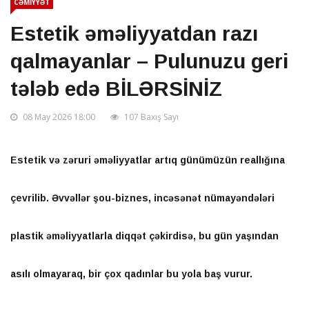
CƏMİYYƏT
Estetik əməliyyatdan razı
qalmayanlar – Pulunuzu geri
tələb edə BİLƏRSİNİZ
08 May 2026 18:00
107 Baxış Sayı
Estetik və zəruri əməliyyatlar artıq günümüzün reallığına
çevrilib. Əvvəllər şou-biznes, incəsənət nümayəndələri
plastik əməliyyatlarla diqqət çəkirdisə, bu gün yaşından
asılı olmayaraq, bir çox qadınlar bu yola baş vurur.