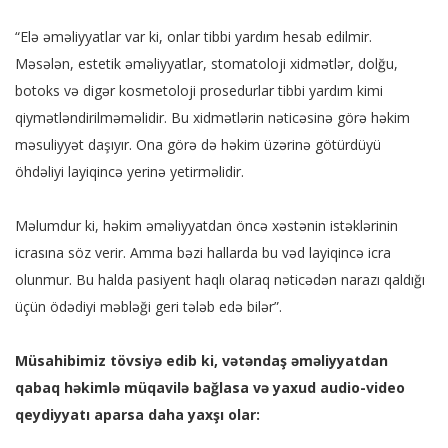
“Elə əməliyyatlar var ki, onlar tibbi yardım hesab edilmir.
Məsələn, estetik əməliyyatlar, stomatoloji xidmətlər, dolğu,
botoks və digər kosmetoloji prosedurlar tibbi yardım kimi
qiymətləndirilməməlidir. Bu xidmətlərin nəticəsinə görə həkim
məsuliyyət daşıyır. Ona görə də həkim üzərinə götürdüyü
öhdəliyi layiqincə yerinə yetirməlidir.
Məlumdur ki, həkim əməliyyatdan öncə xəstənin istəklərinin
icrasına söz verir. Amma bəzi hallarda bu vəd layiqincə icra
olunmur. Bu halda pasiyent haqlı olaraq nəticədən narazı qaldığı
üçün ödədiyi məbləği geri tələb edə bilər”.
Müsahibimiz tövsiyə edib ki, vətəndaş əməliyyatdan
qabaq həkimlə müqavilə bağlasa və yaxud audio-video
qeydiyyatı aparsa daha yaxşı olar: