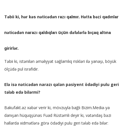
Təbii ki, hər kəs nəticədən razı qalmır. Hətta bəzi qadınlar
nəticədən narazı qaldıqları üçün dəfələrlə bıçaq altına
girirlər.
Təbii ki, istənilən əməliyyat sağlamlıq riskləri ilə yanaşı, böyük
ölçüdə pul israfıdır.
Elə isə nəticədən narazı qalan pasiyent ödədiyi pulu geri
tələb edə bilərmi?
Bakufakt.az xəbər verir ki, mövzuyla bağlı Bizim.Media-ya
danışan hüquqşünas Fuad Rüstəmli deyir ki, vətəndaş bəzi
hallarda xidmətlərə görə ödədiyi pulu geri tələb edə bilər: