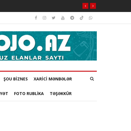
ŞOU BİZNES
XARİCİ MƏNBƏLƏR
YYƏT
FOTO RUBLİKA
TƏŞƏKKÜR