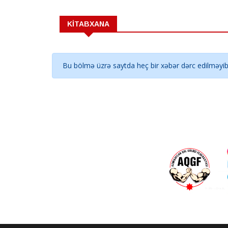
KİTABXANA
Bu bölmə üzrə saytda heç bir xəbər dərc edilməyib