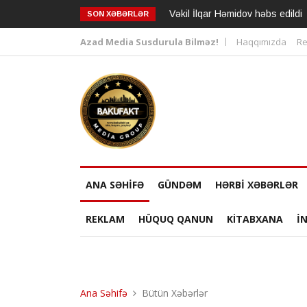
Vəkil İlqar Həmidov həbs edildi
SON XƏBƏRLƏR
Azad Media Susdurula Bilməz!
Haqqımızda
Re
ANA SƏHİFƏ
GÜNDƏM
HƏRBİ XƏBƏRLƏR
REKLAM
HÜQUQ QANUN
KİTABXANA
I
Ana Səhifə
Bütün Xəbərlər