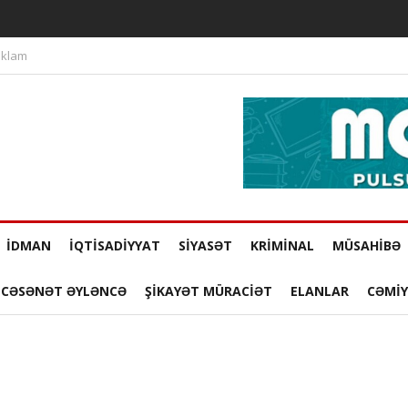
klam
İDMAN
İQTİSADİYYAT
SİYASƏT
KRİMİNAL
MÜSAHİBƏ
̇NCƏSƏNƏT ƏYLƏNCƏ
ŞİKAYƏT MÜRACİƏT
ELANLAR
CƏMİ