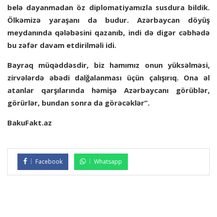
belə dayanmadan öz diplomatiyamızla susdura bildik.
Ölkəmizə yaraşanı da budur. Azərbaycan döyüş
meydanında qələbəsini qazanıb, indi də digər cəbhədə
bu zəfər davam etdirilməli idi.
Bayraq müqəddəsdir, biz hamımız onun yüksəlməsi,
zirvələrdə əbədi dalğalanması üçün çalışırıq. Ona əl
atanlar qarşılarında həmişə Azərbaycanı görüblər,
görürlər, bundan sonra da görəcəklər”.
BakuFakt.az
Facebook
Whatsapp