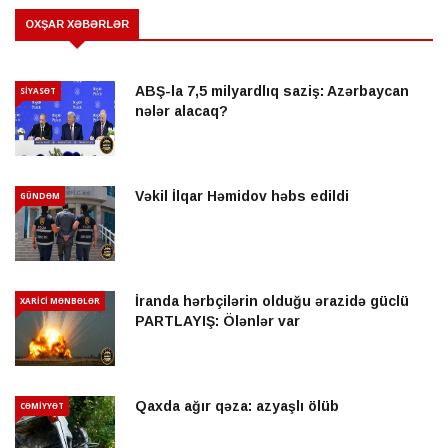
OXŞAR XƏBƏRLƏR
ABŞ-la 7,5 milyardlıq saziş: Azərbaycan
SİYASƏT
nələr alacaq?
Vəkil İlqar Həmidov həbs edildi
GÜNDƏM
İranda hərbçilərin olduğu ərazidə güclü
XARİCİ MƏNBƏLƏR
PARTLAYIŞ: Ölənlər var
Qaxda ağır qəza: azyaşlı ölüb
CƏMİYYƏT