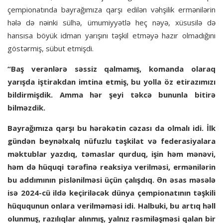
çempionatında bayrağımıza qarşı edilən vəhşilik ermənilərin
hələ də nəinki sülhə, ümumiyyətlə heç nəyə, xüsusilə də
hansısa böyük idman yarışını təşkil etməyə hazır olmadığını
göstərmiş, sübut etmişdi.
“Baş verənlərə səssiz qalmamış, komanda olaraq
yarışda iştirakdan imtina etmiş, bu yolla öz etirazımızı
bildirmişdik. Amma hər şeyi təkcə bununla bitirə
bilməzdik.
Bayrağımıza qarşı bu hərəkətin cəzası da olmalı idi. İlk
gündən beynəlxalq nüfuzlu təşkilat və federasiyalara
məktublar yazdıq, təmaslar qurduq, işin həm mənəvi,
həm də hüquqi tərəfinə reaksiya verilməsi, ermənilərin
bu addımının pislənilməsi üçün çalışdıq. Ən əsas məsələ
isə 2024-cü ildə keçiriləcək dünya çempionatının təşkili
hüququnun onlara verilməməsi idi. Halbuki, bu artıq həll
olunmuş, razılıqlar alınmış, yalnız rəsmiləşməsi qalan bir