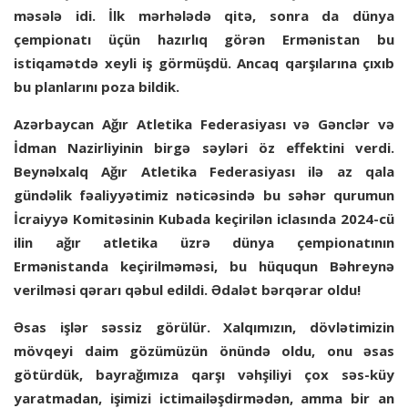
məsələ idi. İlk mərhələdə qitə, sonra da dünya
çempionatı üçün hazırlıq görən Ermənistan bu
istiqamətdə xeyli iş görmüşdü. Ancaq qarşılarına çıxıb
bu planlarını poza bildik.
Azərbaycan Ağır Atletika Federasiyası və Gənclər və
İdman Nazirliyinin birgə səyləri öz effektini verdi.
Beynəlxalq Ağır Atletika Federasiyası ilə az qala
gündəlik fəaliyyətimiz nəticəsində bu səhər qurumun
İcraiyyə Komitəsinin Kubada keçirilən iclasında 2024-cü
ilin ağır atletika üzrə dünya çempionatının
Ermənistanda keçirilməməsi, bu hüququn Bəhreynə
verilməsi qərarı qəbul edildi. Ədalət bərqərar oldu!
Əsas işlər səssiz görülür. Xalqımızın, dövlətimizin
mövqeyi daim gözümüzün önündə oldu, onu əsas
götürdük, bayrağımıza qarşı vəhşiliyi çox səs-küy
yaratmadan, işimizi ictimailəşdirmədən, amma bir an