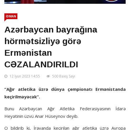
İDMAN
Azərbaycan bayrağına
hörmətsizliyə görə
Ermənistan
CƏZALANDIRILDI
12 İyun 2023 14:55
500 Baxış Sayı
“Ağır atletika üzrə dünya çempionatı Ermənistanda
keçirilməyəcək”.
Bunu Azərbaycan Ağır Atletika Federasiyasının İdarə
Heyətinin üzvü Anar Hüseynov deyib.
O bildirib ki, İrəvanda keçirilən ağır atletika üzrə Avropa