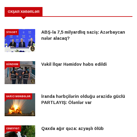
OXŞAR XƏBƏRLƏR
ABŞ-la 7,5 milyardlıq saziş: Azərbaycan
SİYASƏT
nələr alacaq?
Vəkil İlqar Həmidov həbs edildi
GÜNDƏM
İranda hərbçilərin olduğu ərazidə güclü
XARİCİ MƏNBƏLƏR
PARTLAYIŞ: Ölənlər var
Qaxda ağır qəza: azyaşlı ölüb
CƏMİYYƏT