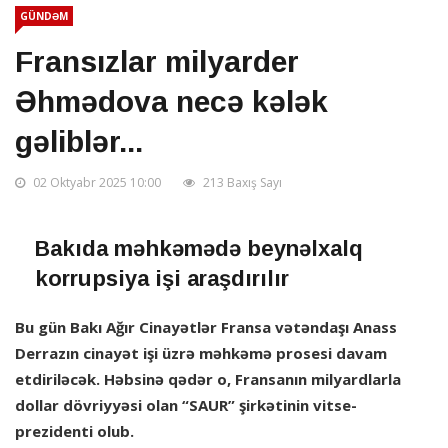
GÜNDƏM
Fransızlar milyarder
Əhmədova necə kələk
gəliblər...
02 Oktyabr 2025 10:00
213 Baxış Sayı
Bakıda məhkəmədə beynəlxalq
korrupsiya işi araşdırılır
Bu gün Bakı Ağır Cinayətlər Fransa vətəndaşı Anass
Derrazın cinayət işi üzrə məhkəmə prosesi davam
etdiriləcək. Həbsinə qədər o, Fransanın milyardlarla
dollar dövriyyəsi olan “SAUR” şirkətinin vitse-
prezidenti olub.