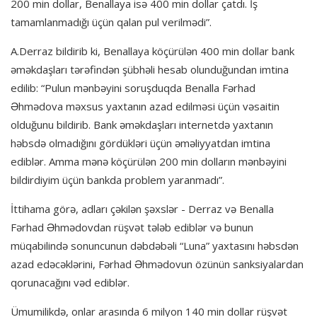
200 min dollar, Benallaya isə 400 min dollar çatdı. İş
tamamlanmadığı üçün qalan pul verilmədi”.
A.Derraz bildirib ki, Benallaya köçürülən 400 min dollar bank
əməkdaşları tərəfindən şübhəli hesab olunduğundan imtina
edilib: “Pulun mənbəyini soruşduqda Benalla Fərhad
Əhmədova məxsus yaxtanın azad edilməsi üçün vəsaitin
olduğunu bildirib. Bank əməkdaşları internetdə yaxtanın
həbsdə olmadığını gördükləri üçün əməliyyatdan imtina
ediblər. Amma mənə köçürülən 200 min dolların mənbəyini
bildirdiyim üçün bankda problem yaranmadı”.
İttihama görə, adları çəkilən şəxslər - Derraz və Benalla
Fərhad Əhmədovdan rüşvət tələb ediblər və bunun
müqabilində sonuncunun dəbdəbəli “Luna” yaxtasını həbsdən
azad edəcəklərini, Fərhad Əhmədovun özünün sanksiyalardan
qorunacağını vəd ediblər.
Ümumilikdə, onlar arasında 6 milyon 140 min dollar rüşvət