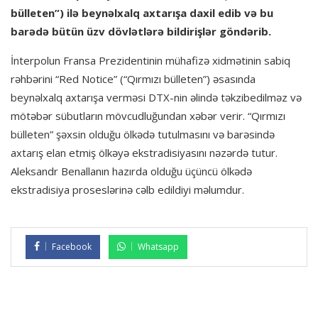
bülleten”) ilə beynəlxalq axtarışa daxil edib və bu
barədə bütün üzv dövlətlərə bildirişlər göndərib.
İnterpolun Fransa Prezidentinin mühafizə xidmətinin sabiq
rəhbərini “Red Notice” (“Qırmızı bülleten”) əsasında
beynəlxalq axtarışa verməsi DTX-nin əlində təkzibedilməz və
mötəbər sübutların mövcudluğundan xəbər verir. “Qırmızı
bülleten” şəxsin olduğu ölkədə tutulmasını və barəsində
axtarış elan etmiş ölkəyə ekstradisiyasını nəzərdə tutur.
Aleksandr Benallanın hazırda olduğu üçüncü ölkədə
ekstradisiya proseslərinə cəlb edildiyi məlumdur.
Facebook
Whatsapp