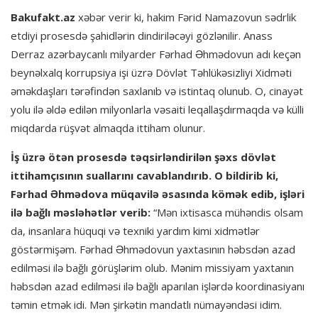
Bakufakt.az
xəbər verir ki, hakim Fərid Namazovun sədrlik
etdiyi prosesdə şahidlərin dindiriləcəyi gözlənilir. Anass
Derraz azərbaycanlı milyarder Fərhad Əhmədovun adı keçən
beynəlxalq korrupsiya işi üzrə Dövlət Təhlükəsizliyi Xidməti
əməkdaşları tərəfindən saxlanıb və istintaq olunub. O, cinayət
yolu ilə əldə edilən milyonlarla vəsaiti leqallaşdırmaqda və külli
miqdarda rüşvət almaqda ittiham olunur.
İş üzrə ötən prosesdə təqsirləndirilən şəxs dövlət
ittihamçısının suallarını cavablandırıb. O bildirib ki,
Fərhad Əhmədova müqavilə əsasında kömək edib, işləri
ilə bağlı məsləhətlər verib:
“Mən ixtisasca mühəndis olsam
da, insanlara hüquqi və texniki yardım kimi xidmətlər
göstərmişəm. Fərhad Əhmədovun yaxtasının həbsdən azad
edilməsi ilə bağlı görüşlərim olub. Mənim missiyam yaxtanın
həbsdən azad edilməsi ilə bağlı aparılan işlərdə koordinasiyanı
təmin etmək idi. Mən şirkətin mandatlı nümayəndəsi idim.