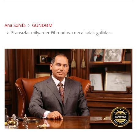
Ana Səhifə
GÜNDƏM
Fransızlar milyarder Əhmədova necə kələk gəliblər...