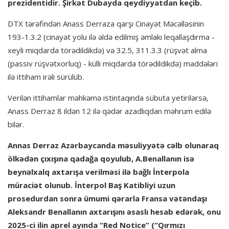
prezidentidir. Şirkət Dubayda qeydiyyatdan keçib.
DTX tərəfindən Anass Derraza qarşı Cinayət Məcəlləsinin
193-1.3.2 (cinayət yolu ilə əldə edilmiş əmlakı leqallaşdırma -
xeyli miqdarda törədildikdə) və 32.5, 311.3.3 (rüşvət alma
(passiv rüşvətxorluq) - külli miqdarda törədildikdə) maddələri
ilə ittiham irəli sürülüb.
Verilən ittihamlar məhkəmə istintaqında sübuta yetirilərsə,
Anass Derraz 8 ildən 12 ilə qədər azadlıqdan məhrum edilə
bilər.
Annas Derraz Azərbaycanda məsuliyyətə cəlb olunaraq
ölkədən çıxışına qadağa qoyulub, A.Benallanın isə
beynəlxalq axtarışa verilməsi ilə bağlı İnterpola
müraciət olunub. İnterpol Baş Katibliyi uzun
prosedurdan sonra ümumi qərarla Fransa vətəndaşı
Aleksandr Benallanın axtarışını əsaslı hesab edərək, onu
2025-ci ilin aprel ayında “Red Notice” (“Qırmızı