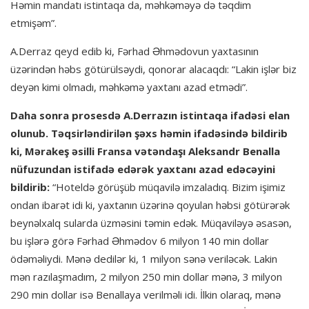
Həmin mandatı istintaqa da, məhkəməyə də təqdim
etmişəm”.
A.Derraz qeyd edib ki, Fərhad Əhmədovun yaxtasının
üzərindən həbs götürülsəydi, qonorar alacaqdı: “Lakin işlər biz
deyən kimi olmadı, məhkəmə yaxtanı azad etmədi”.
Daha sonra prosesdə A.Derrazın istintaqa ifadəsi elan
olunub. Təqsirləndirilən şəxs həmin ifadəsində bildirib
ki, Mərakeş əsilli Fransa vətəndaşı Aleksandr Benalla
nüfuzundan istifadə edərək yaxtanı azad edəcəyini
bildirib:
“Hoteldə görüşüb müqavilə imzaladıq. Bizim işimiz
ondan ibarət idi ki, yaxtanın üzərinə qoyulan həbsi götürərək
beynəlxalq sularda üzməsini təmin edək. Müqaviləyə əsasən,
bu işlərə görə Fərhad Əhmədov 6 milyon 140 min dollar
ödəməliydi. Mənə dedilər ki, 1 milyon sənə veriləcək. Lakin
mən razılaşmadım, 2 milyon 250 min dollar mənə, 3 milyon
290 min dollar isə Benallaya verilməli idi. İlkin olaraq, mənə