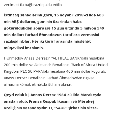
verilməsi ilə bağlı razılıq əldə edilib.
İstintaq sənədlərinə görə, 15 noyabr 2018-ci ildə 600
min ABŞ dollarını, gəminin üzərindən həbs
götürüldükdən sonra isə 15 gün ərzində 5 milyon 540
min dolları Fərhad Əhmədovun tərəflərə verməsini
razılaşdırıblar. Hər iki tərəf arasında məsləhət
müqaviləsi imzalanıb.
F.Əhmədov Anass Derrazın “AL HILAL BANK”dakı hesabına
200 min dollar və Aleksandr Benallanın “Bank of Africa United
Kingdom PLC SC PAR”dakı hesabına 400 min dollar köçürüb.
Anass Derraz Benallanın Fərhad Əhmədovdan rüşvət
almasına kömək etməkdə ittiham olunur.
Qeyd edək ki, Annas Derraz 1984-cü ildə Mərakeşdə
anadan olub, Fransa Respublikasının və Mərakeş
Krallığının vətəndaşıdır. O, “SAUR” şirkətinin vitse-