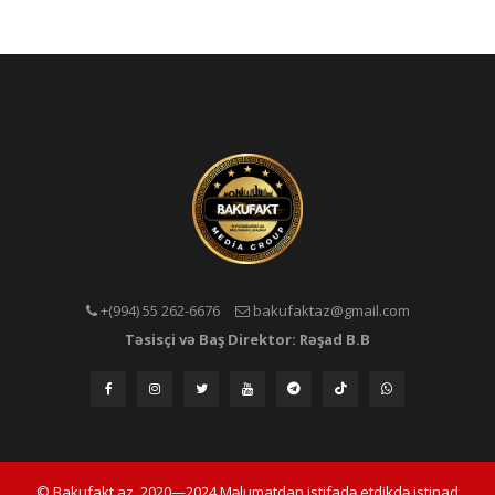
+(994) 55 262-6676
bakufaktaz@gmail.com
Təsisçi və Baş Direktor: Rəşad B.B
© Bakufakt.az, 2020—2024 Məlumatdan istifadə etdikdə istinad