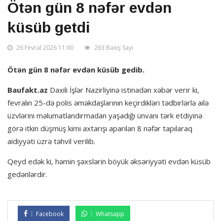
Ötən gün 8 nəfər evdən
küsüb getdi
26 Fevral 2026 11:00
263 Baxış Sayı
Ötən gün 8 nəfər evdən küsüb gedib.
Baufakt.az
Daxili İşlər Nazirliyinə istinadən xəbər verir ki,
fevralın 25-də polis əməkdaşlarının keçirdikləri tədbirlərlə ailə
üzvlərini məlumatlandırmadan yaşadığı ünvanı tərk etdiyinə
görə itkin düşmüş kimi axtarışı aparılan 8 nəfər tapılaraq
aidiyyəti üzrə təhvil verilib.
Qeyd edək ki, həmin şəxslərin böyük əksəriyyəti evdən küsüb
gedənlərdir.
Facebook
Whatsapp