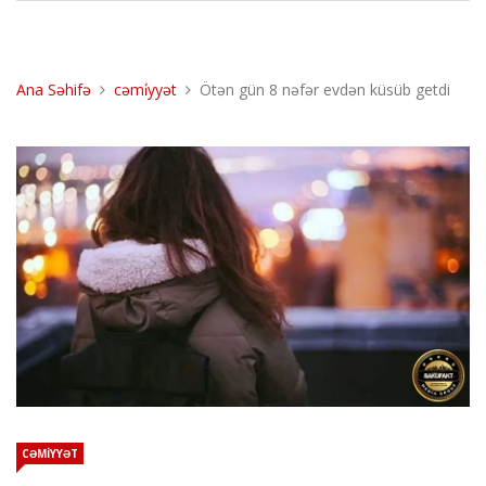
Ana Səhifə
cəmi̇yyət
Ötən gün 8 nəfər evdən küsüb getdi
CƏMİYYƏT