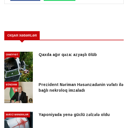
OXŞAR XƏBƏRLƏR
Qaxda ağır qəza: azyaşlı ölüb
CƏMİYYƏT
Prezident Nəriman Həsənzadənin vəfatı ilə
GÜNDƏM
bağlı nekroloq imzaladı
Yaponiyada yenə güclü zəlzələ oldu
XARİCİ MƏNBƏLƏR