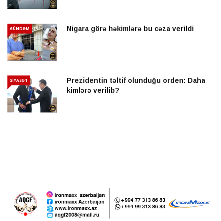
Nigara görə həkimlərə bu cəza verildi
GÜNDƏM
Prezidentin təltif olunduğu orden: Daha
SİYASƏT
kimlərə verilib?