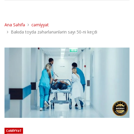
Ana Səhifə
cəmi̇yyət
Bakıda toyda zəhərlənənlərin sayı 50-ni keçdi
CƏMİYYƏT