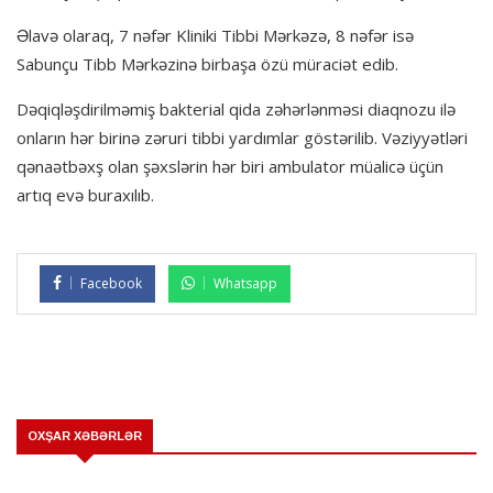
Əlavə olaraq, 7 nəfər Kliniki Tibbi Mərkəzə, 8 nəfər isə
Sabunçu Tibb Mərkəzinə birbaşa özü müraciət edib.
Dəqiqləşdirilməmiş bakterial qida zəhərlənməsi diaqnozu ilə
onların hər birinə zəruri tibbi yardımlar göstərilib. Vəziyyətləri
qənaətbəxş olan şəxslərin hər biri ambulator müalicə üçün
artıq evə buraxılıb.
Facebook
Whatsapp
OXŞAR XƏBƏRLƏR