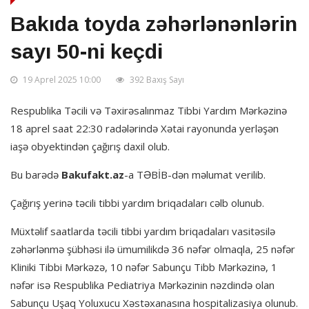
Bakıda toyda zəhərlənənlərin
sayı 50-ni keçdi
19 Aprel 2025 10:00
392 Baxış Sayı
Respublika Təcili və Təxirəsalınmaz Tibbi Yardım Mərkəzinə
18 aprel saat 22:30 radələrində Xətai rayonunda yerləşən
iaşə obyektindən çağırış daxil olub.
Bu barədə
Bakufakt.az
-a TƏBİB-dən məlumat verilib.
Çağırış yerinə təcili tibbi yardım briqadaları cəlb olunub.
Müxtəlif saatlarda təcili tibbi yardım briqadaları vasitəsilə
zəhərlənmə şübhəsi ilə ümumilikdə 36 nəfər olmaqla, 25 nəfər
Kliniki Tibbi Mərkəzə, 10 nəfər Sabunçu Tibb Mərkəzinə, 1
nəfər isə Respublika Pediatriya Mərkəzinin nəzdində olan
Sabunçu Uşaq Yoluxucu Xəstəxanasına hospitalizasiya olunub.