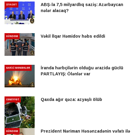
ABŞ-la 7,5 milyardlıq saziş: Azərbaycan
SİYASƏT
nələr alacaq?
Vəkil İlqar Həmidov həbs edildi
GÜNDƏM
İranda hərbçilərin olduğu ərazidə güclü
XARİCİ MƏNBƏLƏR
PARTLAYIŞ: Ölənlər var
Qaxda ağır qəza: azyaşlı ölüb
CƏMİYYƏT
Prezident Nəriman Həsənzadənin vəfatı ilə
GÜNDƏM