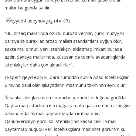
mallar bu gündə satılır:
“Bu, ərzaq mallarında özünü büruzə vermir, çünki müəyyən
partiya ilə buraxılan ərzaq malları standartlara uyğun olur,
saxta mal olmur, yəni istehlakçını aldatmaq imkanı burada
azdır. Sənaye mallarında, xüsusən də texniki avadanlıqlarda
istehlakçılar daha çox aldadılırlar”.
Ekspert qeyd edib ki, qara cümədən sonra Azad İstehlakçılar
Birliyinə daxil olan şikayətlərin məzmunu təxminən eyni olur:
“İnsanlar aldıqları malın sonradan yararsız olduğunu görürlər.
Qaytarmaq istədikdə isə mağaza malın qara cümədə alındığını
bəhanə edərək malı qaytarmaqdan imtina edir.
Qanunvericiliyə görə isə istehlakçının kassa çeki ilə malı
qaytarmaq hüququ var. İstehlakçılara məsləhət görürəm ki,