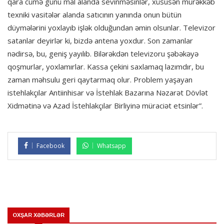
qara cümə günü mal alanda sevinməsinlər, xüsusən mürəkkəb
texniki vasitələr alanda satıcının yanında onun bütün
düymələrini yoxlayıb işlək olduğundan əmin olsunlar. Televizor
satanlar deyirlər ki, bizdə antena yoxdur. Son zamanlar
nədirsə, bu, geniş yayılıb. Bilərəkdən televizoru şəbəkəyə
qoşmurlar, yoxlamırlar. Kassa çekini saxlamaq lazımdır, bu
zaman məhsulu geri qaytarmaq olur. Problem yaşayan
istehlakçılar Antiinhisar və İstehlak Bazarına Nəzarət Dövlət
Xidmətinə və Azad İstehlakçılar Birliyinə müraciət etsinlər”.
Facebook
Whatsapp
OXŞAR XƏBƏRLƏR