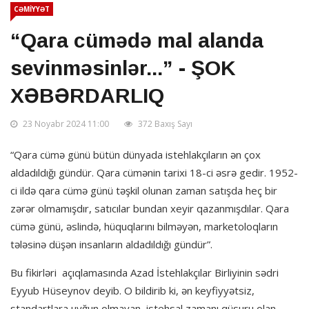
CƏMİYYƏT
“Qara cümədə mal alanda
sevinməsinlər...” - ŞOK
XƏBƏRDARLIQ
23 Noyabr 2024 11:00
372 Baxış Sayı
“Qara cümə günü bütün dünyada istehlakçıların ən çox
aldadıldığı gündür. Qara cümənin tarixi 18-ci əsrə gedir. 1952-
ci ildə qara cümə günü təşkil olunan zaman satışda heç bir
zərər olmamışdır, satıcılar bundan xeyir qazanmışdılar. Qara
cümə günü, əslində, hüquqlarını bilməyən, marketoloqların
tələsinə düşən insanların aldadıldığı gündür”.
Bu fikirləri açıqlamasında Azad İstehlakçılar Birliyinin sədri
Eyyub Hüseynov deyib. O bildirib ki, ən keyfiyyətsiz,
standartlara uyğun olmayan, istehsal zamanı qüsuru olan