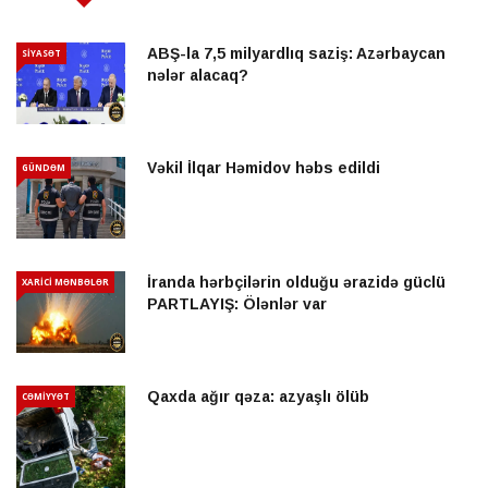
ABŞ-la 7,5 milyardlıq saziş: Azərbaycan
SİYASƏT
nələr alacaq?
Vəkil İlqar Həmidov həbs edildi
GÜNDƏM
İranda hərbçilərin olduğu ərazidə güclü
XARİCİ MƏNBƏLƏR
PARTLAYIŞ: Ölənlər var
Qaxda ağır qəza: azyaşlı ölüb
CƏMİYYƏT