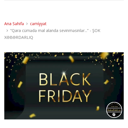
Ana Səhifə
cəmi̇yyət
“Qara cümədə mal alanda sevinməsinlər...” - ŞOK
XƏBƏRDARLIQ