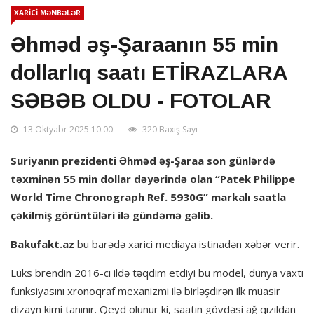
XARİCİ MƏNBƏLƏR
Əhməd əş-Şaraanın 55 min
dollarlıq saatı ETİRAZLARA
SƏBƏB OLDU - FOTOLAR
13 Oktyabr 2025 10:00
320 Baxış Sayı
Suriyanın prezidenti Əhməd əş-Şaraa son günlərdə
təxminən 55 min dollar dəyərində olan “Patek Philippe
World Time Chronograph Ref. 5930G” markalı saatla
çəkilmiş görüntüləri ilə gündəmə gəlib.
Bakufakt.az
bu barədə xarici mediaya istinadən xəbər verir.
Lüks brendin 2016-cı ildə təqdim etdiyi bu model, dünya vaxtı
funksiyasını xronoqraf mexanizmi ilə birləşdirən ilk müasir
dizayn kimi tanınır. Qeyd olunur ki, saatın gövdəsi ağ qızıldan