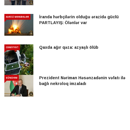
İranda hərbçilərin olduğu ərazidə güclü
XARİCİ MƏNBƏLƏR
PARTLAYIŞ: Ölənlər var
Qaxda ağır qəza: azyaşlı ölüb
CƏMİYYƏT
Prezident Nəriman Həsənzadənin vəfatı ilə
GÜNDƏM
bağlı nekroloq imzaladı