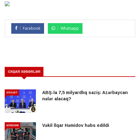
Facebook
Whatsapp
OXŞAR XƏBƏRLƏR
ABŞ-la 7,5 milyardlıq saziş: Azərbaycan
SİYASƏT
nələr alacaq?
Vəkil İlqar Həmidov həbs edildi
GÜNDƏM