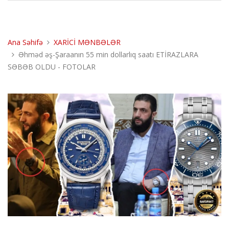
Ana Səhifə
XARİCİ MƏNBƏLƏR
Əhməd əş-Şaraanın 55 min dollarlıq saatı ETİRAZLARA
SƏBƏB OLDU - FOTOLAR