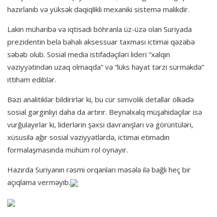
hazırlanıb və yüksək dəqiqlikli mexaniki sistemə malikdir.
Lakin müharibə və iqtisadi böhranla üz-üzə olan Suriyada
prezidentin belə bahalı aksessuar taxması ictimai qəzəbə
səbəb olub. Sosial media istifadəçiləri lideri “xalqın
vəziyyətindən uzaq olmaqda” və “lüks həyat tərzi sürməkdə”
ittiham ediblər.
Bəzi analitiklər bildirirlər ki, bu cür simvolik detallar ölkədə
sosial gərginliyi daha da artırır. Beynəlxalq müşahidəçilər isə
vurğulayırlar ki, liderlərin şəxsi davranışları və görüntüləri,
xüsusilə ağır sosial vəziyyətlərdə, ictimai etimadın
formalaşmasında mühüm rol oynayır.
Hazırda Suriyanın rəsmi orqanları məsələ ilə bağlı heç bir
açıqlama verməyib.