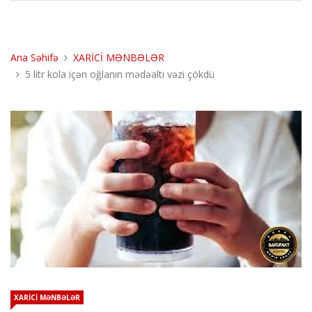
Ana Səhifə
XARİCİ MƏNBƏLƏR
5 litr kola içən oğlanın mədəaltı vəzi çökdü
XARİCİ MƏNBƏLƏR