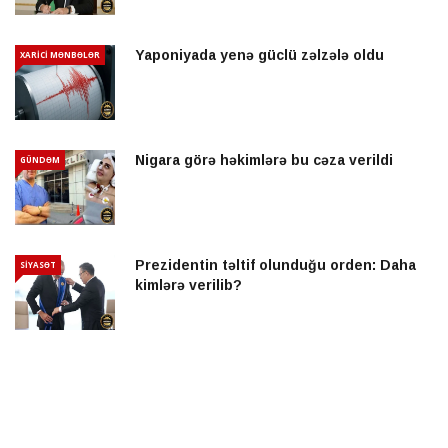
Yaponiyada yenə güclü zəlzələ oldu
XARİCİ MƏNBƏLƏR
Nigara görə həkimlərə bu cəza verildi
GÜNDƏM
Prezidentin təltif olunduğu orden: Daha
SİYASƏT
kimlərə verilib?