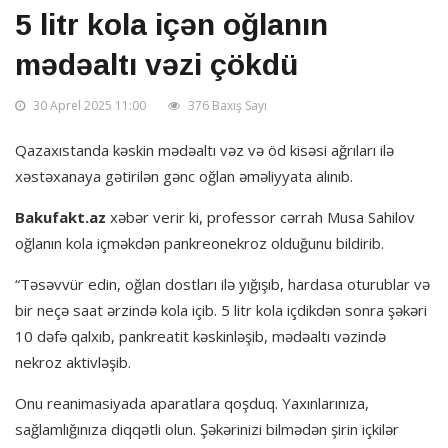
5 litr kola içən oğlanın
mədəaltı vəzi çökdü
30 Aprel 2025 11:00
376 Baxış Sayı
Qazaxıstanda kəskin mədəaltı vəz və öd kisəsi ağrıları ilə
xəstəxanaya gətirilən gənc oğlan əməliyyata alınıb.
Bakufakt.az
xəbər verir ki, professor cərrah Musa Sahilov
oğlanın kola içməkdən pankreonekroz olduğunu bildirib.
“Təsəvvür edin, oğlan dostları ilə yığışıb, hardasa oturublar və
bir neçə saat ərzində kola içib. 5 litr kola içdikdən sonra şəkəri
10 dəfə qalxıb, pankreatit kəskinləşib, mədəaltı vəzində
nekroz aktivləşib.
Onu reanimasiyada aparatlara qoşduq. Yaxınlarınıza,
sağlamlığınıza diqqətli olun. Şəkərinizi bilmədən şirin içkilər