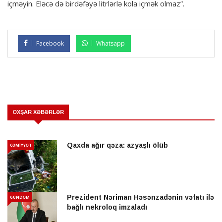
içməyin. Eləcə də birdəfəyə litrlərlə kola içmək olmaz”.
Facebook
Whatsapp
OXŞAR XƏBƏRLƏR
Qaxda ağır qəza: azyaşlı ölüb
CƏMİYYƏT
Prezident Nəriman Həsənzadənin vəfatı ilə
GÜNDƏM
bağlı nekroloq imzaladı