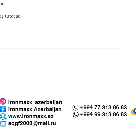
ar.
aş tutacaq.