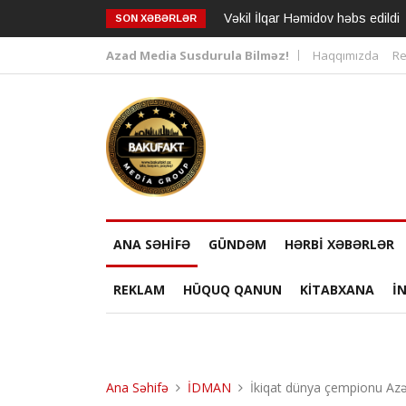
Vəkil İlqar Həmidov həbs edildi
SON XƏBƏRLƏR
Azad Media Susdurula Bilməz!
Haqqımızda
Re
ANA SƏHİFƏ
GÜNDƏM
HƏRBİ XƏBƏRLƏR
REKLAM
HÜQUQ QANUN
KİTABXANA
I
Ana Səhifə
İDMAN
İkiqat dünya çempionu Azər