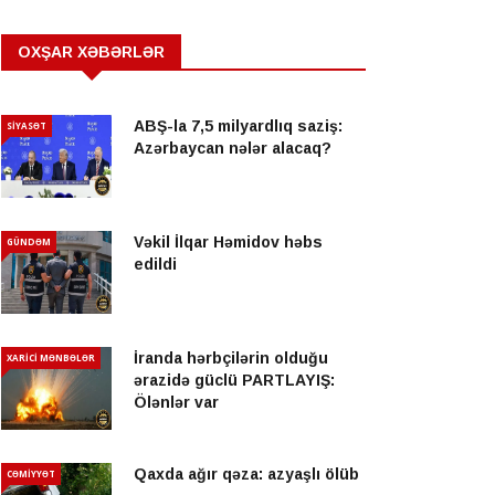
OXŞAR XƏBƏRLƏR
ABŞ-la 7,5 milyardlıq saziş:
SİYASƏT
Azərbaycan nələr alacaq?
Vəkil İlqar Həmidov həbs
GÜNDƏM
edildi
İranda hərbçilərin olduğu
XARİCİ MƏNBƏLƏR
ərazidə güclü PARTLAYIŞ:
Ölənlər var
Qaxda ağır qəza: azyaşlı ölüb
CƏMİYYƏT