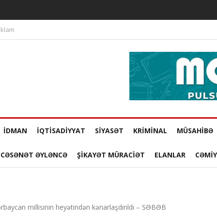
klam
İDMAN
İQTİSADİYYAT
SİYASƏT
KRİMİNAL
MÜSAHİBƏ
̇NCƏSƏNƏT ƏYLƏNCƏ
ŞİKAYƏT MÜRACİƏT
ELANLAR
CƏMİ
baycan millisinin heyətindən kənarlaşdırıldı – SƏBƏB