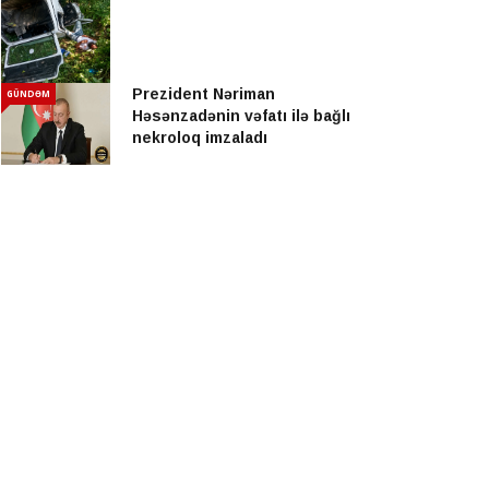
Prezident Nəriman
GÜNDƏM
Həsənzadənin vəfatı ilə bağlı
nekroloq imzaladı