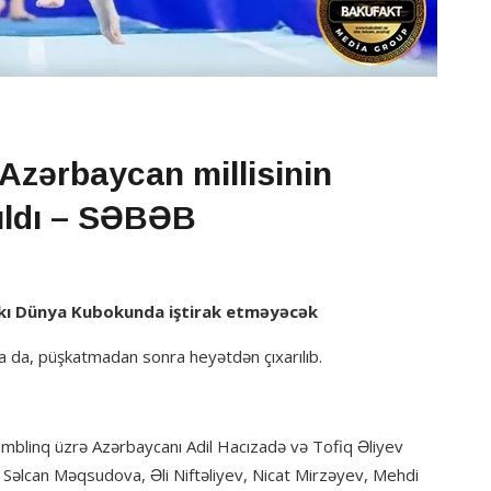
Azərbaycan millisinin
ıldı – SƏBƏB
akı Dünya Kubokunda iştirak etməyəcək
olsa da, püşkatmadan sonra heyətdən çıxarılıb.
tamblinq üzrə Azərbaycanı Adil Hacızadə və Tofiq Əliyev
ə Səlcan Məqsudova, Əli Niftəliyev, Nicat Mirzəyev, Mehdi