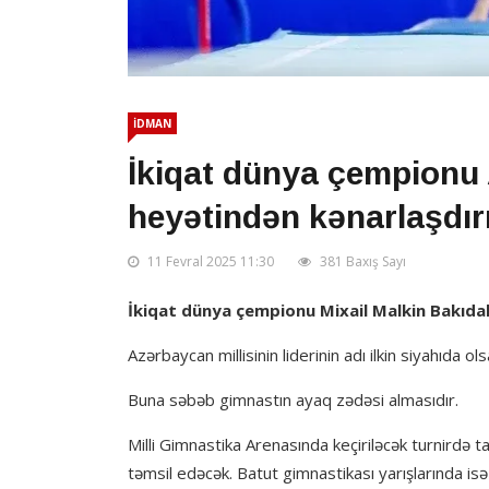
İDMAN
İkiqat dünya çempionu 
heyətindən kənarlaşdır
11 Fevral 2025 11:30
381 Baxış Sayı
İkiqat dünya çempionu Mixail Malkin Bakıd
Azərbaycan millisinin liderinin adı ilkin siyahıda 
Buna səbəb gimnastın ayaq zədəsi almasıdır.
Milli Gimnastika Arenasında keçiriləcək turnirdə 
təmsil edəcək. Batut gimnastikası yarışlarında is