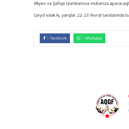
Əliyev və Şəfiqə Qumbatova mübarizə aparacaql
Qeyd edək ki, yarışlar 22-23 fevral tarixlərində b
Facebook
Whatsapp