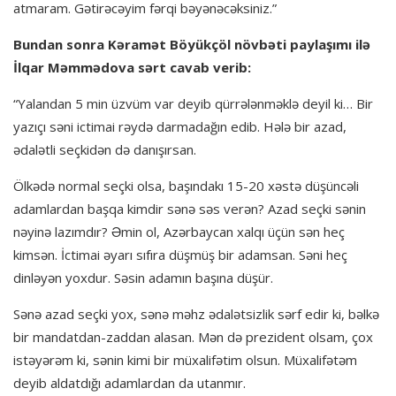
atmaram. Gətirəcəyim fərqi bəyənəcəksiniz.”
Bundan sonra Kəramət Böyükçöl növbəti paylaşımı ilə
İlqar Məmmədova sərt cavab verib:
“Yalandan 5 min üzvüm var deyib qürrələnməklə deyil ki… Bir
yazıçı səni ictimai rəydə darmadağın edib. Hələ bir azad,
ədalətli seçkidən də danışırsan.
Ölkədə normal seçki olsa, başındakı 15-20 xəstə düşüncəli
adamlardan başqa kimdir sənə səs verən? Azad seçki sənin
nəyinə lazımdır? Əmin ol, Azərbaycan xalqı üçün sən heç
kimsən. İctimai əyarı sıfıra düşmüş bir adamsan. Səni heç
dinləyən yoxdur. Səsin adamın başına düşür.
Sənə azad seçki yox, sənə məhz ədalətsizlik sərf edir ki, bəlkə
bir mandatdan-zaddan alasan. Mən də prezident olsam, çox
istəyərəm ki, sənin kimi bir müxalifətim olsun. Müxalifətəm
deyib aldatdığı adamlardan da utanmır.