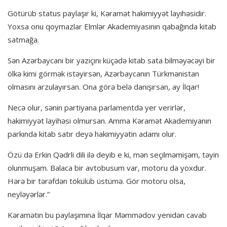
Götürüb status paylaşır ki, Kəramət hakimiyyət layihəsidir.
Yoxsa onu qoymazlar Elmlər Akademiyasının qabağında kitab
satmağa.
Sən Azərbaycanı bir yazıçını küçədə kitab sata bilməyəcəyi bir
ölkə kimi görmək istəyirsən, Azərbaycanın Türkmənistan
olmasını arzulayırsan. Ona görə belə danışırsan, ay İlqar!
Necə olur, sənin partiyana parlamentdə yer verirlər,
hakimiyyət layihəsi olmursan. Amma Kəramət Akademiyanın
parkında kitab satır deyə hakimiyyətin adamı olur.
Özü də Erkin Qədrli dili ilə deyib e ki, mən seçilməmişəm, təyin
olunmuşam. Balaca bir avtobusum var, motoru da yoxdur.
Hərə bir tərəfdən tökülüb üstümə. Gör motoru olsa,
neyləyərlər.”
Kəramətin bu paylaşımına İlqar Məmmədov yenidən cavab