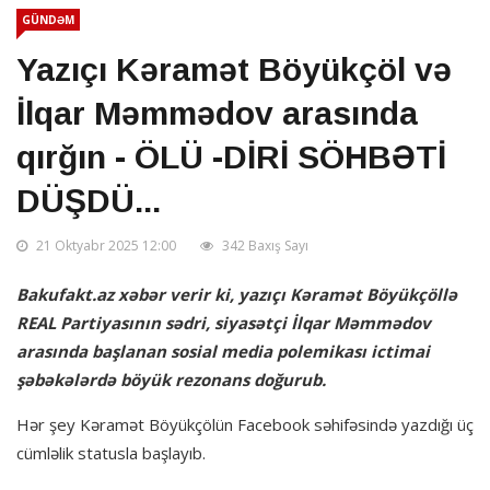
GÜNDƏM
Yazıçı Kəramət Böyükçöl və
İlqar Məmmədov arasında
qırğın - ÖLÜ -DİRİ SÖHBƏTİ
DÜŞDÜ...
21 Oktyabr 2025 12:00
342 Baxış Sayı
Bakufakt.az xəbər verir ki, yazıçı Kəramət Böyükçöllə
REAL Partiyasının sədri, siyasətçi İlqar Məmmədov
arasında başlanan sosial media polemikası ictimai
şəbəkələrdə böyük rezonans doğurub.
Hər şey Kəramət Böyükçölün Facebook səhifəsində yazdığı üç
cümləlik statusla başlayıb.