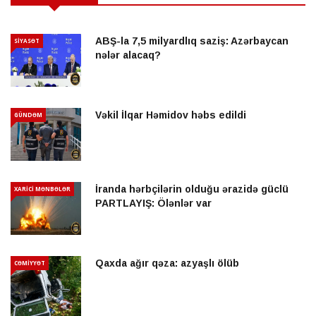
ABŞ-la 7,5 milyardlıq saziş: Azərbaycan
SİYASƏT
nələr alacaq?
Vəkil İlqar Həmidov həbs edildi
GÜNDƏM
İranda hərbçilərin olduğu ərazidə güclü
XARİCİ MƏNBƏLƏR
PARTLAYIŞ: Ölənlər var
Qaxda ağır qəza: azyaşlı ölüb
CƏMİYYƏT