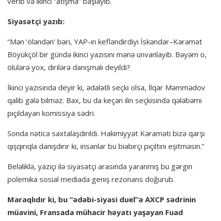
verib və ikinci “atışma” başlayıb.
Siyasətçi yazıb:
“Mən ‘öləndən’ bəri, YAP-ın kefləndirdiyi İskəndər–Kəramət
Böyükçöl bir gündə ikinci yazısını mənə ünvanlayıb. Bəyəm o,
ölülərə yox, dirilərə danışmalı deyildi?
İkinci yazısında deyir ki, ədalətli seçki olsa, İlqar Məmmədov
qalib gələ bilməz. Bax, bu da keçən ilin seçkisində qələbəmi
pıçıldayan komissiya sədri.
Sonda nəticə saxtalaşdırıldı. Hakimiyyət Kəraməti bizə qarşı
qışqırıqla danışdırır ki, insanlar bu biabırçı pıçıltını eşitməsin.”
Beləliklə, yazıçı ilə siyasətçi arasında yaranmış bu gərgin
polemika sosial mediada geniş rezonans doğurub.
Maraqlıdır ki, bu “ədəbi-siyasi duel”ə AXCP sədrinin
müavini, Fransada mühacir həyatı yaşayan Fuad