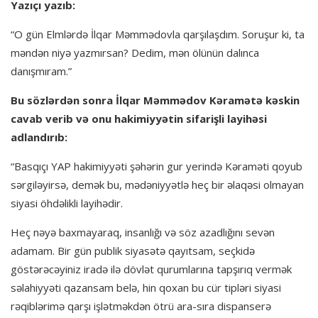
Yazıçı yazıb:
“O gün Elmlərdə İlqar Məmmədovla qarşılaşdım. Soruşur ki, ta
məndən niyə yazmırsan? Dedim, mən ölünün dalınca
danışmıram.”
Bu sözlərdən sonra İlqar Məmmədov Kəramətə kəskin
cavab verib və onu hakimiyyətin sifarişli layihəsi
adlandırıb:
“Basqıçı YAP hakimiyyəti şəhərin gur yerində Kəraməti qoyub
sərgiləyirsə, demək bu, mədəniyyətlə heç bir əlaqəsi olmayan
siyasi öhdəlikli layihədir.
Heç nəyə baxmayaraq, insanlığı və söz azadlığını sevən
adamam. Bir gün publik siyasətə qayıtsam, seçkidə
göstərəcəyiniz iradə ilə dövlət qurumlarına tapşırıq vermək
səlahiyyəti qazansam belə, hin qoxan bu cür tipləri siyasi
rəqiblərimə qarşı işlətməkdən ötrü ara-sıra dispanserə