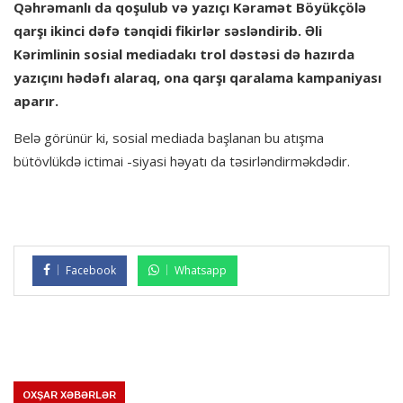
Qəhrəmanlı da qoşulub və yazıçı Kəramət Böyükçölə
qarşı ikinci dəfə tənqidi fikirlər səsləndirib. Əli
Kərimlinin sosial mediadakı trol dəstəsi də hazırda
yazıçını hədəfı alaraq, ona qarşı qaralama kampaniyası
aparır.
Belə görünür ki, sosial mediada başlanan bu atışma
bütövlükdə ictimai -siyasi həyatı da təsirləndirməkdədir.
Facebook
Whatsapp
OXŞAR XƏBƏRLƏR