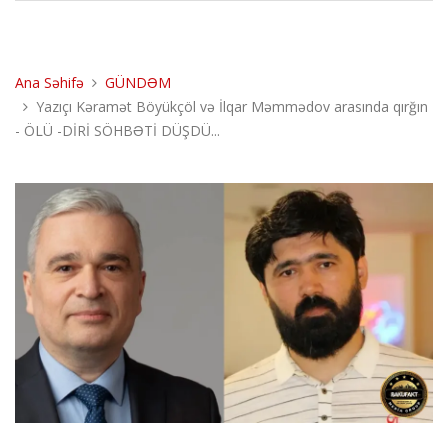
Ana Səhifə
GÜNDƏM
Yazıçı Kəramət Böyükçöl və İlqar Məmmədov arasında qırğın
- ÖLÜ -DİRİ SÖHBƏTİ DÜŞDÜ...