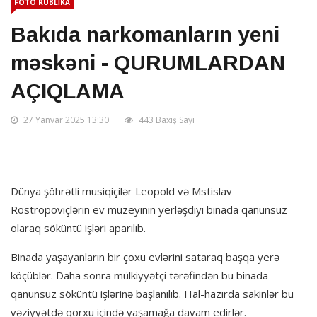
FOTO RUBLİKA
Bakıda narkomanların yeni
məskəni - QURUMLARDAN
AÇIQLAMA
27 Yanvar 2025 13:30
443 Baxış Sayı
Dünya şöhrətli musiqiçilər Leopold və Mstislav
Rostropoviçlərin ev muzeyinin yerləşdiyi binada qanunsuz
olaraq söküntü işləri aparılıb.
Binada yaşayanların bir çoxu evlərini sataraq başqa yerə
köçüblər. Daha sonra mülkiyyətçi tərəfindən bu binada
qanunsuz söküntü işlərinə başlanılıb. Hal-hazırda sakinlər bu
vəziyyətdə qorxu içində yaşamağa davam edirlər.