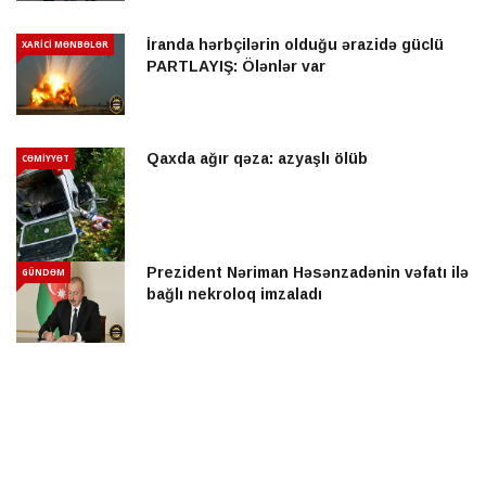
İranda hərbçilərin olduğu ərazidə güclü
XARİCİ MƏNBƏLƏR
PARTLAYIŞ: Ölənlər var
Qaxda ağır qəza: azyaşlı ölüb
CƏMİYYƏT
Prezident Nəriman Həsənzadənin vəfatı ilə
GÜNDƏM
bağlı nekroloq imzaladı