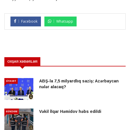
Facebook
Whatsapp
OXŞAR XƏBƏRLƏR
ABŞ-la 7,5 milyardlıq saziş: Azərbaycan
SİYASƏT
nələr alacaq?
Vəkil İlqar Həmidov həbs edildi
GÜNDƏM