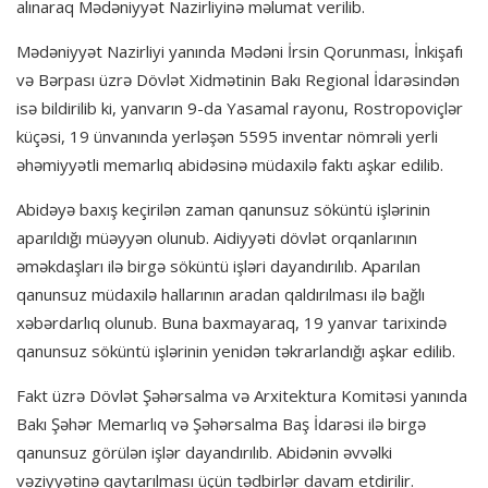
alınaraq Mədəniyyət Nazirliyinə məlumat verilib.
Mədəniyyət Nazirliyi yanında Mədəni İrsin Qorunması, İnkişafı
və Bərpası üzrə Dövlət Xidmətinin Bakı Regional İdarəsindən
isə bildirilib ki, yanvarın 9-da Yasamal rayonu, Rostropoviçlər
küçəsi, 19 ünvanında yerləşən 5595 inventar nömrəli yerli
əhəmiyyətli memarlıq abidəsinə müdaxilə faktı aşkar edilib.
Abidəyə baxış keçirilən zaman qanunsuz söküntü işlərinin
aparıldığı müəyyən olunub. Aidiyyəti dövlət orqanlarının
əməkdaşları ilə birgə söküntü işləri dayandırılıb. Aparılan
qanunsuz müdaxilə hallarının aradan qaldırılması ilə bağlı
xəbərdarlıq olunub. Buna baxmayaraq, 19 yanvar tarixində
qanunsuz söküntü işlərinin yenidən təkrarlandığı aşkar edilib.
Fakt üzrə Dövlət Şəhərsalma və Arxitektura Komitəsi yanında
Bakı Şəhər Memarlıq və Şəhərsalma Baş İdarəsi ilə birgə
qanunsuz görülən işlər dayandırılıb. Abidənin əvvəlki
vəziyyətinə qaytarılması üçün tədbirlər davam etdirilir.