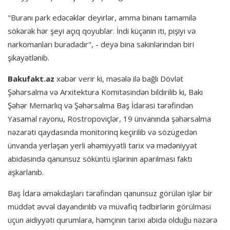
"Buranı park edəcəklər deyirlər, amma binanı tamamilə
sökərək hər şeyi açıq qoyublar. İndi küçənin iti, pişiyi və
narkomanları buradadır", - deyə bina sakinlərindən biri
şikayətlənib.
Bakufakt.az
xəbər verir ki, məsələ ilə bağlı Dövlət
Şəhərsalma və Arxitektura Komitəsindən bildirilib ki, Bakı
Şəhər Memarlıq və Şəhərsalma Baş İdarəsi tərəfindən
Yasamal rayonu, Rostropoviçlər, 19 ünvanında şəhərsalma
nəzarəti qaydasında monitorinq keçirilib və sözügedən
ünvanda yerləşən yerli əhəmiyyətli tarix və mədəniyyət
abidəsində qanunsuz söküntü işlərinin aparılması faktı
aşkarlanıb.
Baş İdarə əməkdaşları tərəfindən qanunsuz görülən işlər bir
müddət əvvəl dayandırılıb və müvafiq tədbirlərin görülməsi
üçün aidiyyəti qurumlara, həmçinin tarixi abidə olduğu nəzərə