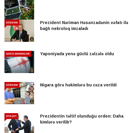
Prezident Nəriman Həsənzadənin vəfatı ilə
GÜNDƏM
bağlı nekroloq imzaladı
Yaponiyada yenə güclü zəlzələ oldu
XARİCİ MƏNBƏLƏR
Nigara görə həkimlərə bu cəza verildi
GÜNDƏM
Prezidentin təltif olunduğu orden: Daha
SİYASƏT
kimlərə verilib?