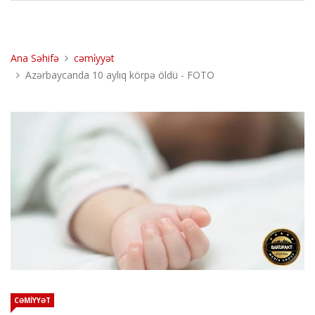
Ana Səhifə
cəmi̇yyət
Azərbaycanda 10 aylıq körpə öldü - FOTO
CƏMİYYƏT