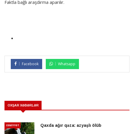
Faktla bağlı araşdırma aparılır.
Facebook
Whatsapp
OXŞAR XƏBƏRLƏR
Qaxda ağır qəza: azyaşlı ölüb
CƏMİYYƏT