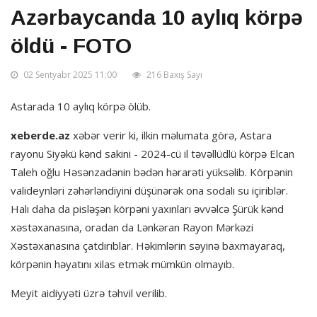
Azərbaycanda 10 aylıq körpə
öldü - FOTO
02 Sentyabr 2025 11:00
216 Baxış Sayı
Astarada 10 aylıq körpə ölüb.
xeberde.az
xəbər verir ki, ilkin məlumata görə, Astara
rayonu Siyəkü kənd sakini - 2024-cü il təvəllüdlü körpə Elcan
Taleh oğlu Həsənzadənin bədən hərarəti yüksəlib. Körpənin
valideynləri zəhərləndiyini düşünərək ona sodalı su içiriblər.
Halı daha da pisləşən körpəni yaxınları əvvəlcə Şürük kənd
xəstəxanasına, oradan da Lənkəran Rayon Mərkəzi
Xəstəxanasına çatdırıblar. Həkimlərin səyinə baxmayaraq,
körpənin həyatını xilas etmək mümkün olmayıb.
Meyit aidiyyəti üzrə təhvil verilib.